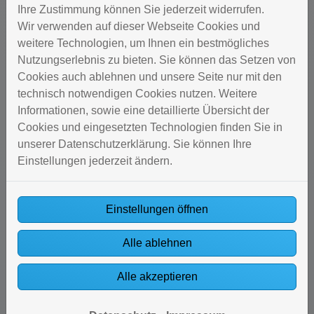
Ihre Zustimmung können Sie jederzeit widerrufen.
Für wen sinnvoll?
Wir verwenden auf dieser Webseite Cookies und
Für Haushalte, die viel Wasser trinken, Wert auf gute
weitere Technologien, um Ihnen ein bestmögliches
Wasserqualität legen oder empfindliche Geräte (z. B.
Nutzungserlebnis zu bieten. Sie können das Setzen von
Kaffeemaschine) schützen wollen.
Cookies auch ablehnen und unsere Seite nur mit den
technisch notwendigen Cookies nutzen. Weitere
Bild: Grohe Blue
Informationen, sowie eine detaillierte Übersicht der
Cookies und eingesetzten Technologien finden Sie in
unserer Datenschutzerklärung. Sie können Ihre
Einstellungen jederzeit ändern.
Einstellungen öffnen
Alle ablehnen
Alle akzeptieren