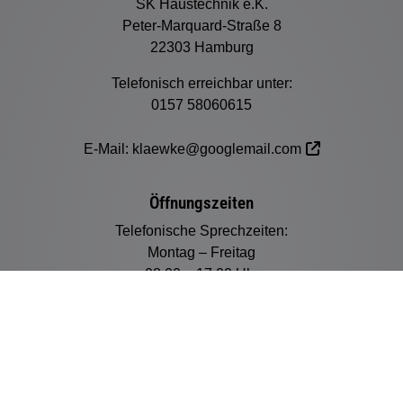
SK Haustechnik e.K.
Peter-Marquard-Straße 8
22303 Hamburg
Telefonisch erreichbar unter:
0157 58060615
E-Mail:
klaewke@googlemail.com
Öffnungszeiten
Telefonische Sprechzeiten:
Montag – Freitag
08:00 – 17:00 Uhr