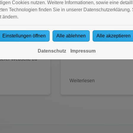
gen Cookies nutzen. Weitere Informationen, sowie eine detailli
ten Technologien finden Sie in unserer Datenschutzerklärung. 
t ändern.
er
Heizungsanfrage-Assistent
Einstellungen öffnen
Alle ablehnen
Alle akzeptieren
Badplaner haben
Starten Sie jetzt Ihre
Datenschutz
Impressum
ichkeit Ihr Bad
Heizungsanfrage.
nserer Webseite zu
Weiterlesen